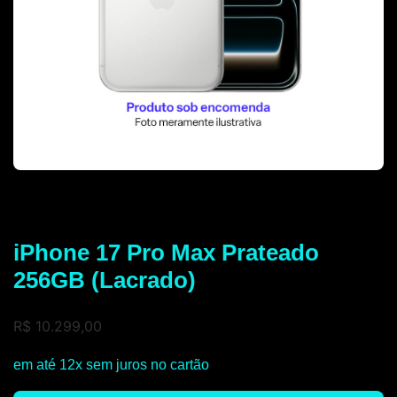
iPhone 17 Pro Max Prateado
256GB (Lacrado)
R$
10.299,00
em até 12x sem juros no cartão