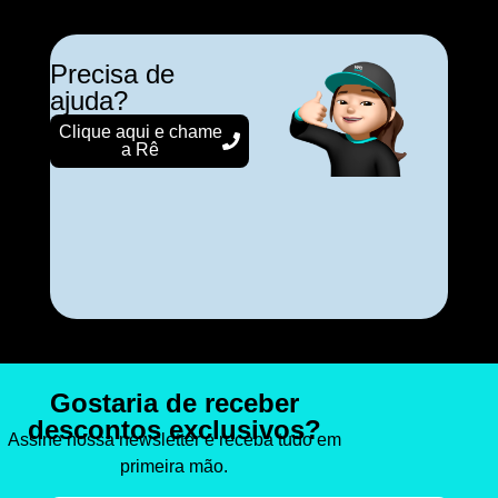
Precisa de
ajuda?
Clique aqui e chame
a Rê
Gostaria de receber
descontos exclusivos?
Assine nossa newsletter e receba tudo em
primeira mão.