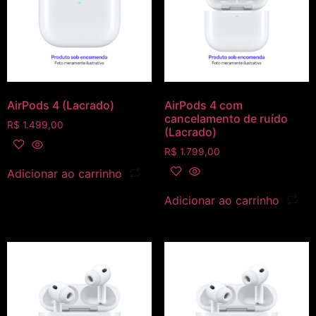
AirPods 4 (Lacrado)
AirPods 4 com
cancelamento de ruído
R$
1.499,00
(Lacrado)
R$
1.799,00
Adicionar ao carrinho
Adicionar ao carrinho